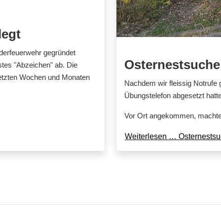
legt
derfeuerwehr gegründet
Osternestsuche
rstes "Abzeichen" ab. Die
n letzten Wochen und Monaten
Nachdem wir fleissig Notrufe 
Übungstelefon abgesetzt hatt
Vor Ort angekommen, machten
Weiterlesen … Osternests