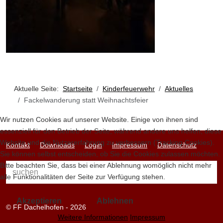
Aktuelle Seite:
Startseite
Kinderfeuerwehr
Aktuelles
Fackelwanderung statt Weihnachtsfeier
Wir nutzen Cookies auf unserer Website. Einige von ihnen sind
essenziell für den Betrieb der Seite, während andere uns helfen, diese
Website und die Nutzererfahrung zu verbessern (Tracking Cookies).
Kontakt
Downloads
Login
Impressum
Datenschutz
Sie können selbst entscheiden, ob Sie die Cookies zulassen möchten.
Bitte beachten Sie, dass bei einer Ablehnung womöglich nicht mehr
alle Funktionalitäten der Seite zur Verfügung stehen.
Akzeptieren
Ablehnen
© FF Dachelhofen - 2026
Weitere Informationen
Impressum