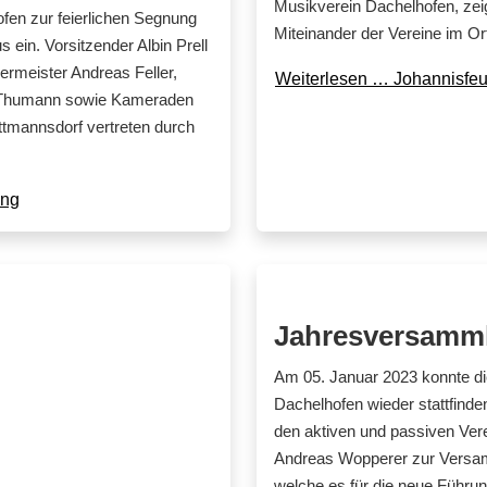
Musikverein Dachelhofen, zeig
fen zur feierlichen Segnung
Miteinander der Vereine im Ort 
ein. Vorsitzender Albin Prell
ermeister Andreas Feller,
Weiterlesen … Johannisfeu
n Thumann sowie Kameraden
tmannsdorf vertreten durch
ung
Jahresversamm
Am 05. Januar 2023 konnte di
Dachelhofen wieder stattfind
den aktiven und passiven Ver
Andreas Wopperer zur Versamm
welche es für die neue Führun