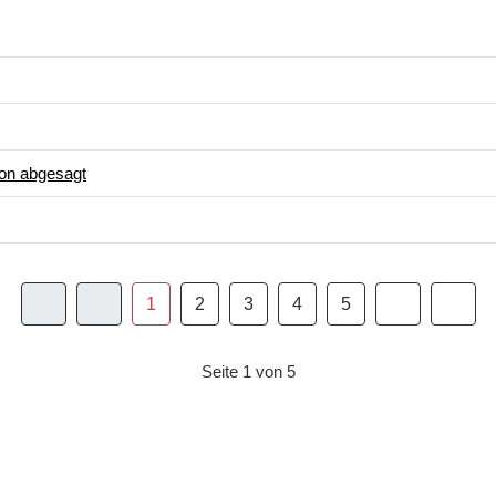
on abgesagt
1
2
3
4
5
Seite 1 von 5