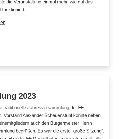
te die Veranstaltung einmal mehr, wie gut das
funktioniert.
er
lung 2023
e traditionelle Jahresversammlung der FF
en. Vorstand Alexander Scheuenstuhl konnte neben
einsmitgliedern auch den Bürgermeister Herrn
lung begrüßen. Es war die erste "große Sitzung",
gsspitze der FF Dachelhofen zu meistern galt, alle